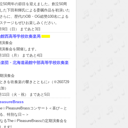
立50周年の節目を迎えました。創立50周
した下田和輝氏による委嘱作品を初演いた
さらに、歴代のOB・OG総勢100名による
ステージもぜひお楽しみください。
8月9日（日） まであと3日
函館西高等学校吹奏楽局
期演奏会
期演奏会を開催します。
8月10日（月） まであと4日
奏楽団・北海道函館中部高等学校吹奏楽
定期演奏会
ときを吹奏楽の響きとともに♪（※260729
追加）
8月11日（火・祝） まであと5日
easureBrass
he☆PleasureBrassコンサート＜喜び～と
る、特別な日～＞
なるThe☆PleasureBrassの定期演奏会を
します!