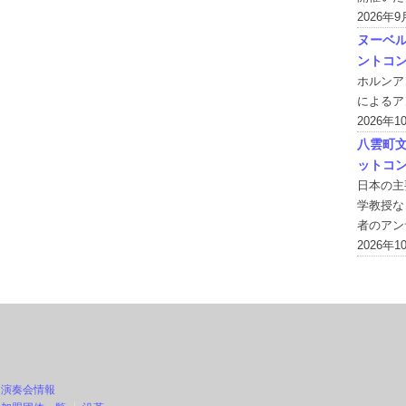
2026年
ヌーベ
ントコ
ホルンア
によるア
2026年
八雲町文
ットコ
日本の主
学教授な
者のアン
2026年
演奏会情報