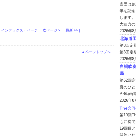
当団は創
年を記念
します。
大迫力の
インデックス・ページ
次ページ >
最新 >> |
2026年
北海道
第8回定
▲ページトップへ
第8回定
2026年
白楊吹
局
第62回
夏のひと
PR動画
2026年
The☆Pl
第19回T
もに奏で
19回目と
開催いた