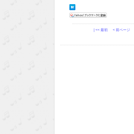
| << 最初
< 前ページ