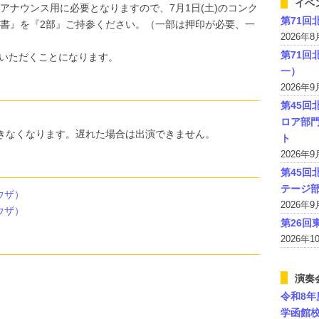
イベ
アナウンス用に必要となりますので、7月1日(土)のコンク
第71回
書』を『2部』ご持参ください。（一部は押印が必要、一
2026年
第71回
いただくことになります。
一）
2026年
第45回
ロア部⾨
ができなくなります。遅れた場合は出演できません。
ト
2026年
第45回
テージ
ウザ）
2026年
ウザ）
第26回
2026年
演奏
令和8年
学函館校