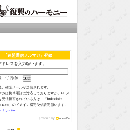
「連盟通信メルマガ」登録
アドレスを入力願います。
録
削除
後、確認メールが送信されます。
マガは携帯電話に対応しておりますが、PCメ
受信拒否されている方は、「hakodate-
ren.com」のドメイン指定受信設定願います。
クナンバー
powered by