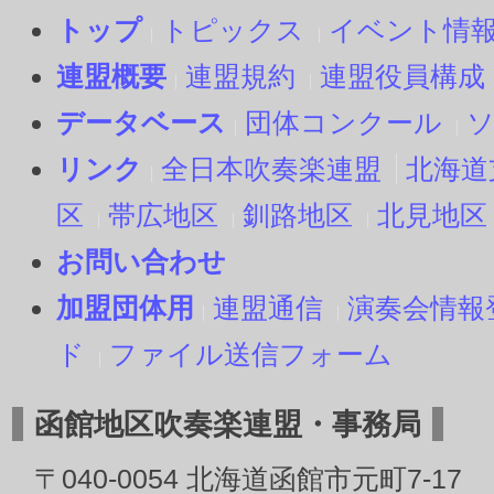
トップ
トピックス
イベント情
連盟概要
連盟規約
連盟役員構成
データベース
団体コンクール
リンク
全日本吹奏楽連盟
北海道
区
帯広地区
釧路地区
北見地区
お問い合わせ
加盟団体用
連盟通信
演奏会情報
ド
ファイル送信フォーム
函館地区吹奏楽連盟・事務局
〒040-0054 北海道函館市元町7-17