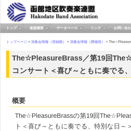
トップ
連盟概要
データベース
リンク
お問い合
トップページ
>
演奏会情報（登録順）
>
演奏会情報（開催前）
> The☆Plea
The☆PleasureBrass／第19回The☆P
コンサート＜喜び～ともに奏でる
概要
The☆PleasureBrassの第19回The☆Ple
ト＜喜び～ともに奏でる、特別な日～