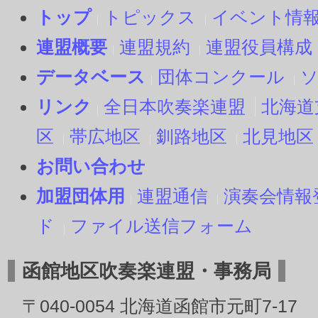
トップ
トピックス
イベント情
連盟概要
連盟規約
連盟役員構成
データベース
団体コンクール
リンク
全日本吹奏楽連盟
北海道
区
帯広地区
釧路地区
北見地区
お問い合わせ
加盟団体用
連盟通信
演奏会情報
ド
ファイル送信フォーム
函館地区吹奏楽連盟・事務局
〒040-0054 北海道函館市元町7-17